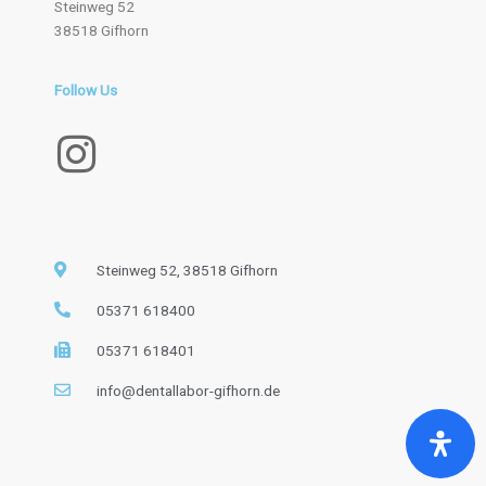
Steinweg 52
38518 Gifhorn
Follow Us
I
n
s
t
Steinweg 52, 38518 Gifhorn
a
05371 618400
g
05371 618401
r
info@dentallabor-gifhorn.de
a
m